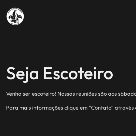
Pular
para
o
conteúdo
Seja Escoteiro
Venha ser escoteiro! Nossas reuniões são aos sábados
Para mais informações clique em “Contato” através