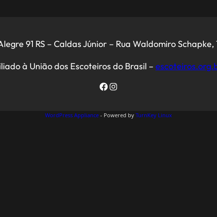
legre 91 RS – Caldas Júnior – Rua Waldomiro Schapke, 
iliado à União dos Escoteiros do Brasil –
escoteiros.org.
Facebook
Instagram
WordPress Appliance
- Powered by
TurnKey Linux