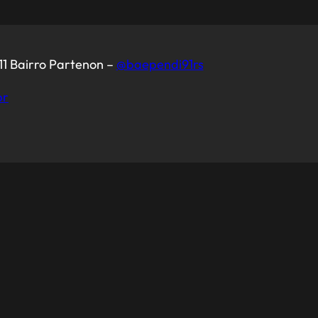
11 Bairro Partenon –
@baependi91rs
br